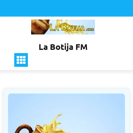
Saltar
al
contenido
La Botija FM